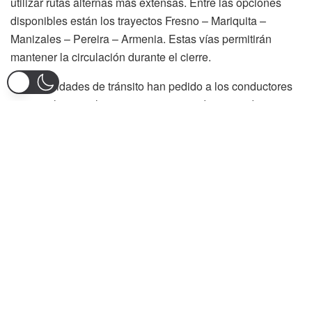
utilizar rutas alternas más extensas. Entre las opciones
disponibles están los trayectos Fresno – Mariquita –
Manizales – Pereira – Armenia. Estas vías permitirán
mantener la circulación durante el cierre.
Las autoridades de tránsito han pedido a los conductores
respetar las señalizaciones y recomendaciones durante
este día, pues se prevén modificaciones en el tráfico que
podrían generar congestiones en las rutas alternas
habilitadas.