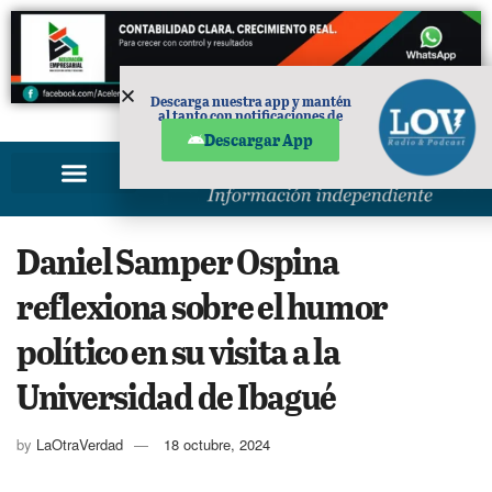
Descarga nuestra app y mantén
al tanto con notificaciones de
PUBLICIDAD
noticias en tu móvil.
Descargar App
Daniel Samper Ospina
reflexiona sobre el humor
político en su visita a la
Universidad de Ibagué
by
LaOtraVerdad
18 octubre, 2024