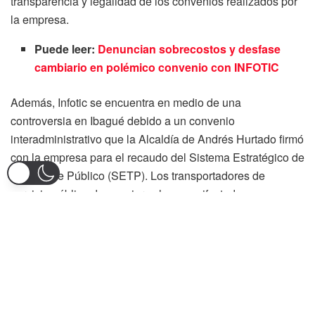
transparencia y legalidad de los convenios realizados por
la empresa.
Puede leer:
Denuncian sobrecostos y desfase
cambiario en polémico convenio con INFOTIC
Además, Infotic se encuentra en medio de una
controversia en Ibagué debido a un convenio
interadministrativo que la Alcaldía de Andrés Hurtado firmó
con la empresa para el recaudo del Sistema Estratégico de
Transporte Público (SETP). Los transportadores de
servicio público de pasajeros han manifestado su
descontento, alegando que el contrato es «leonino» y que
tendrá consecuencias negativas tanto para las finanzas
municipales como para el funcionamiento del SETP en los
próximos 16 años.
El abogado Wilson Leal ha resaltado que la Procuraduría
General de la Nación ya había investigado y sancionado a