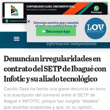
Descarga nuestra app y mantén
al tanto con notificaciones de
PUBLICIDAD
noticias en tu móvil.
Descargar App
Denuncian irregularidades en
contrato del SETP de Ibagué con
Infotic y su aliado tecnológico
Camilo Ossa ha hecho una grave denuncia en torno
a la suscripción del convenio entre el SETP de
Ibagué e INFOTIC, porque han surgido "detalles"
que levantan sospechas y que, en su opinión,