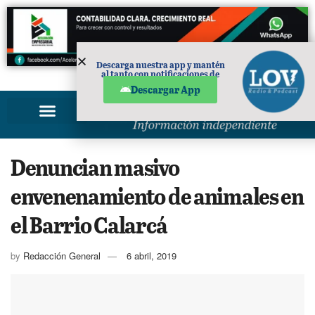
Descarga nuestra app y mantén
al tanto con notificaciones de
PUBLICIDAD
noticias en tu móvil.
Descargar App
Denuncian masivo
envenenamiento de animales en
el Barrio Calarcá
by
Redacción General
6 abril, 2019