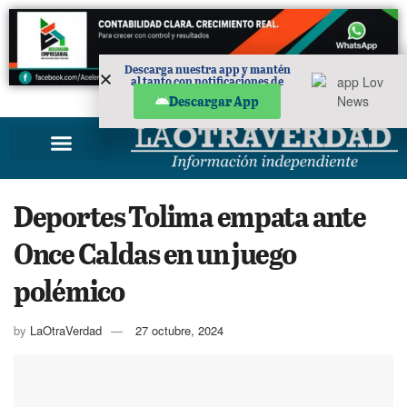
Descarga nuestra app y mantén
al tanto con notificaciones de
noticias en tu móvil.
PUBLICIDAD
Descargar App
Deportes Tolima empata ante
Once Caldas en un juego
polémico
by
LaOtraVerdad
27 octubre, 2024