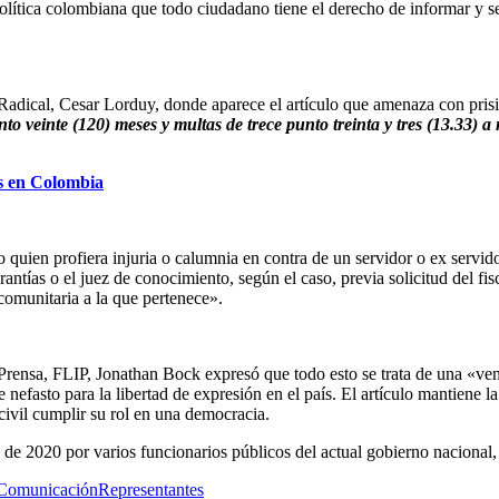
 política colombiana que todo ciudadano tiene el derecho de informar y
 Radical, Cesar Lorduy, donde aparece el artículo que amenaza con prisi
ento veinte (120) meses y multas de trece punto treinta y tres (13.33) 
s en Colombia
 quien profiera injuria o calumnia en contra de un servidor o ex servid
arantías o el juez de conocimiento, según el caso, previa solicitud del fi
comunitaria a la que pertenece».
 de Prensa, FLIP, Jonathan Bock expresó que todo esto se trata de una 
fasto para la libertad de expresión en el país. El artículo mantiene la 
civil cumplir su rol en una democracia.
 de 2020 por varios funcionarios públicos del actual gobierno nacional,
Comunicación
Representantes