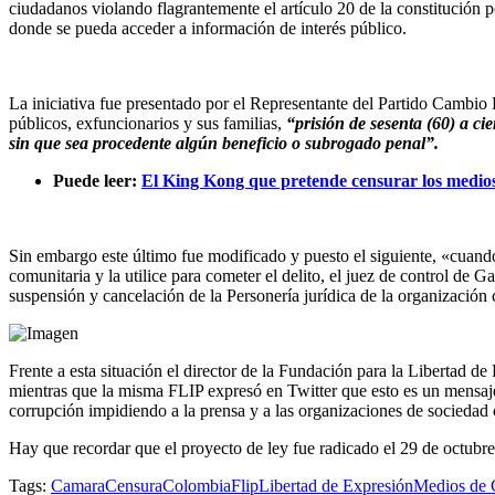
ciudadanos violando flagrantemente el artículo 20 de la constitución
donde se pueda acceder a información de interés público.
La iniciativa fue presentado por el Representante del Partido Cambio
públicos, exfuncionarios y sus familias,
“prisión de sesenta (60) a ci
sin que sea procedente algún beneficio o subrogado penal”.
Puede leer:
El King Kong que pretende censurar los medio
Sin embargo este último fue modificado y puesto el siguiente, «cuando
comunitaria y la utilice para cometer el delito, el juez de control de G
suspensión y cancelación de la Personería jurídica de la organización 
Frente a esta situación el director de la Fundación para la Libertad
mientras que la misma FLIP expresó en Twitter que esto es un mensaje ne
corrupción impidiendo a la prensa y a las organizaciones de sociedad 
Hay que recordar que el proyecto de ley fue radicado el 29 de octubre
Tags:
Camara
Censura
Colombia
Flip
Libertad de Expresión
Medios de 