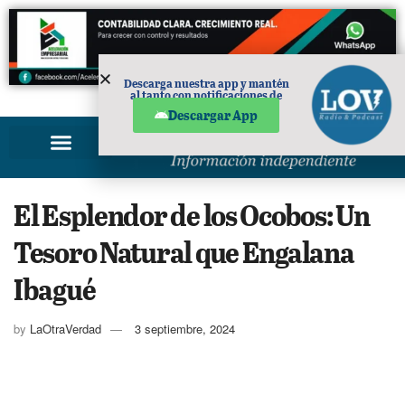
Descarga nuestra app y mantén
al tanto con notificaciones de
PUBLICIDAD
noticias en tu móvil.
Descargar App
El Esplendor de los Ocobos: Un
Tesoro Natural que Engalana
Ibagué
by
LaOtraVerdad
3 septiembre, 2024