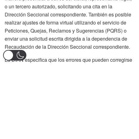
o un tercero autorizado, solicitando una cita en la
Dirección Seccional correspondiente. También es posible
realizar ajustes de forma virtual utilizando el servicio de
Peticiones, Quejas, Reclamos y Sugerencias (PQRS) o
enviar una solicitud escrita dirigida a la dependencia de
Recaudación de la Dirección Seccional correspondiente.
La DIAN especifica que los errores que pueden corregirse
incluyen aquellos relacionados con el NIT, nombre, razón
social, concepto del tributo, año o periodo gravable,
fracción de año, actividad económica y errores en la
imputación de saldos a favor o anticipos. Estos errores,
considerados «de tipo informativo», no afectan el valor del
impuesto.
En cuanto a las sanciones, la plataforma Tributi señala que
no se aplicarán sanciones si la corrección no modifica el