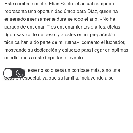
Este combate contra Elías Santo, el actual campeón,
representa una oportunidad única para Díaz, quien ha
entrenado intensamente durante todo el año. «No he
parado de entrenar. Tres entrenamientos diarios, dietas
rigurosas, corte de peso, y ajustes en mi preparación
técnica han sido parte de mi rutina», comentó el luchador,
mostrando su dedicación y esfuerzo para llegar en óptimas
condiciones a este importante evento.
Para Díaz, este no solo será un combate más, sino una
ocasión especial, ya que su familia, incluyendo a su
madre, hermana y tía, lo verán pelear por primera vez en
un escenario tan destacado. «Gracias a Dios y al
desempeño en mi carrera, he obtenido esta oportunidad de
pelear por un título mundial. Es un sueño hecho realidad, y
espero dejar en alto el nombre de Colombia y del Tolima»,
expresó emocionado.