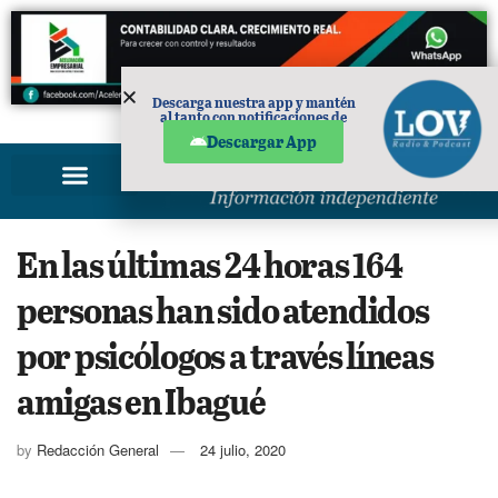
Descarga nuestra app y mantén
al tanto con notificaciones de
PUBLICIDAD
noticias en tu móvil.
Descargar App
En las últimas 24 horas 164
personas han sido atendidos
por psicólogos a través líneas
amigas en Ibagué
by
Redacción General
24 julio, 2020