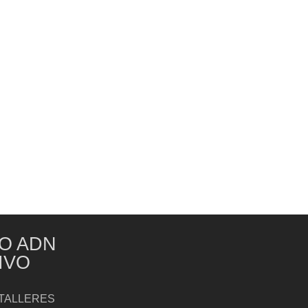
O ADN
IVO
TALLERES