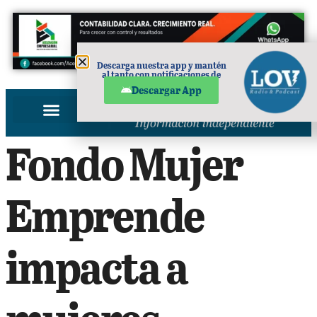
Descarga nuestra app y mantén
al tanto con notificaciones de
PUBLICIDAD
noticias en tu móvil.
Descargar App
Fondo Mujer
Emprende
impacta a