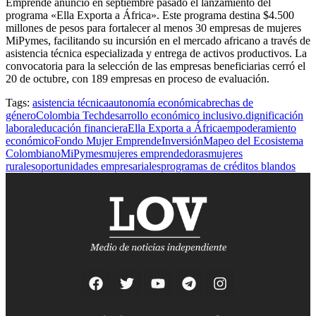
Emprende anunció en septiembre pasado el lanzamiento del
programa «Ella Exporta a África». Este programa destina $4.500
millones de pesos para fortalecer al menos 30 empresas de mujeres
MiPymes, facilitando su incursión en el mercado africano a través de
asistencia técnica especializada y entrega de activos productivos. La
convocatoria para la selección de las empresas beneficiarias cerró el
20 de octubre, con 189 empresas en proceso de evaluación.
Tags:
asistencia técnica
autonomía económica
brechas de
género
Colombia Tech
desarrollo económico inclusivo.
dignificación
laboral
educación financiera
Ella Exporta a África
empoderamiento
económico
Fondo Mujer Emprende
Inversión
Mapeo del Ecosistema
Colombiano
MiPymes
mujeres emprendedoras
mujeres
rurales
oportunidades empresariales
programas de créditos blandos