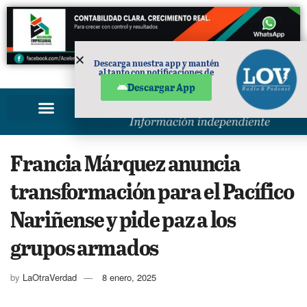
Descarga nuestra app y mantén
al tanto con notificaciones de
PUBLICIDAD
noticias en tu móvil.
Descargar App
Francia Márquez anuncia
transformación para el Pacífico
Nariñense y pide paz a los
grupos armados
by
LaOtraVerdad
8 enero, 2025