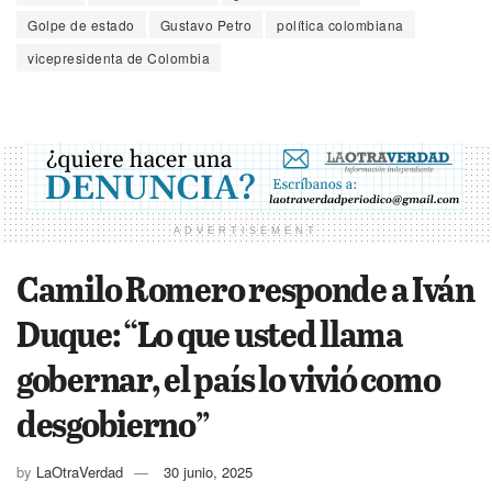
Golpe de estado
Gustavo Petro
política colombiana
vicepresidenta de Colombia
ADVERTISEMENT
Camilo Romero responde a Iván
Duque: “Lo que usted llama
gobernar, el país lo vivió como
desgobierno”
by
LaOtraVerdad
30 junio, 2025