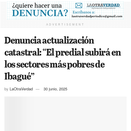
ADVERTISEMENT
Denuncia actualización
catastral: “El predial subirá en
los sectores más pobres de
Ibagué”
by
LaOtraVerdad
30 junio, 2025