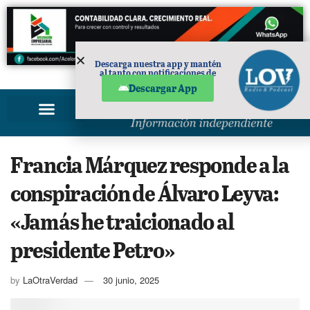
Descarga nuestra app y mantén
al tanto con notificaciones de
PUBLICIDAD
noticias en tu móvil.
Descargar App
Francia Márquez responde a la
conspiración de Álvaro Leyva:
«Jamás he traicionado al
presidente Petro»
by
LaOtraVerdad
30 junio, 2025