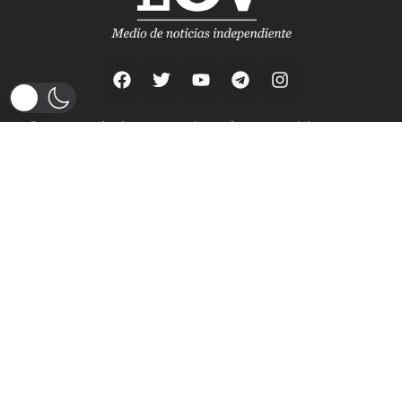
Somos un medio de comunicación que funciona en el departamento
del Tolima, tenemos como premisa la participación ciudadana e
investigación como función de control hacia lo público, también en
compendiados de nuevas narrativas.
Notificaciones judiciales:
judicial@laotraverdad.co
NUESTRO ADN DIGITAL
INFORME TRANSPARENCIA JTI
POLÍTICAS DE PRIVACIDAD