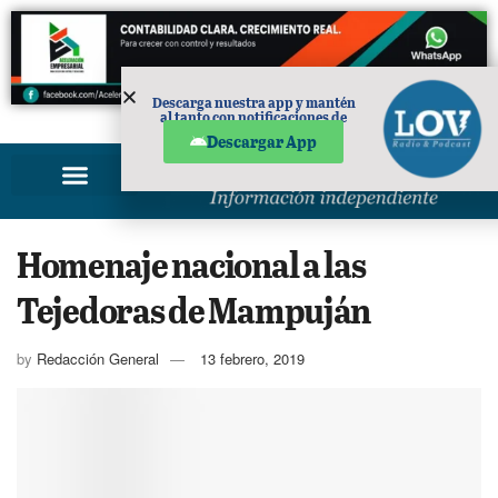
Descarga nuestra app y mantén
al tanto con notificaciones de
PUBLICIDAD
noticias en tu móvil.
Descargar App
Homenaje nacional a las
Tejedoras de Mampuján
by
Redacción General
13 febrero, 2019