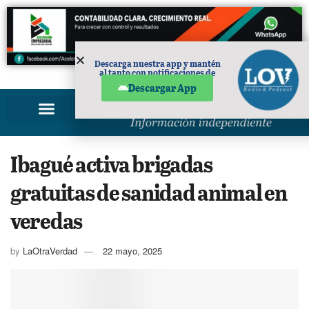
Descarga nuestra app y mantén
al tanto con notificaciones de
PUBLICIDAD
noticias en tu móvil.
Descargar App
Ibagué activa brigadas
gratuitas de sanidad animal en
veredas
by
LaOtraVerdad
22 mayo, 2025