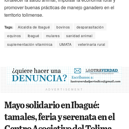
promover buenas prácticas de manejo ganadero en el
territorio tolimense.
Tags:
Alcaldia de Ibagué
bovinos
desparasitación
equinos
Ibagué
mulares
sanidad animal
suplementación vitamínica
UMATA
veterinaria rural
ADVERTISEMENT
Mayo solidario en Ibagué:
tamales, feria y serenata en el
Centro Asociativo del Tolima