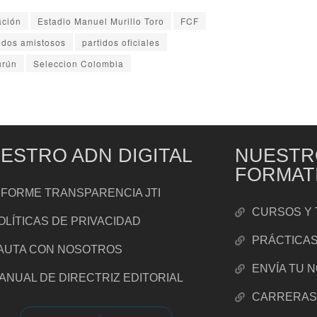
ación
Estadio Manuel Murillo Toro
FCF
idos amistosos
partidos oficiales
urún
Seleccion Colombia
ESTRO ADN DIGITAL
NUESTR
FORMAT
NFORME TRANSPARENCIA JTI
CURSOS Y 
OLÍTICAS DE PRIVACIDAD
PRÁCTICA
AUTA CON NOSOTROS
ENVÍA TU 
ANUAL DE DIRECTRIZ EDITORIAL
CARRERA