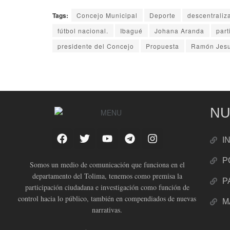
Tags:
Concejo Municipal
Deporte
descentraliz
fútbol nacional.
Ibagué
Johana Aranda
part
presidente del Concejo
Propuesta
Ramón Jes
NU
I
P
Somos un medio de comunicación que funciona en el
departamento del Tolima, tenemos como premisa la
P
participación ciudadana e investigación como función de
control hacia lo público, también en compendiados de nuevas
M
narrativas.