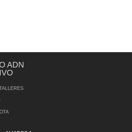
O ADN
IVO
TALLERES
S
NOTA
S