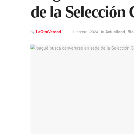
de la Selección
by
LaOtraVerdad
1 febrero, 2024
in
Actualidad
,
Blo