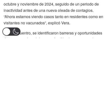
octubre y noviembre de 2024, seguido de un periodo de
inactividad antes de una nueva oleada de contagios.
“Ahora estamos viendo casos tanto en residentes como en
visitantes no vacunados”, explicó Vera.
En el encuentro, se identificaron barreras y oportunidades
de mejora en la red de atención. “Nos han presentado
algoritmos muy buenos, que tomaremos como referencia
para ajustar protocolos a nivel nacional en un plazo de 15
días”, señalaron desde el Ministerio de Salud. Se resaltó
además el impacto positivo del uso de tecnología y la
capacidad del personal médico en el manejo de la
enfermedad.
El hospital Federico Lleras Acosta expuso las principales
estrategias implementadas, entre ellas un plan de
contingencia, control de vectores en sus dos sedes,
inmunización del personal, aislamiento vectorial de