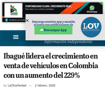
Descarga nuestra app y mantén
al tanto con notificaciones de
PUBLICIDAD
noticias en tu móvil.
Descargar App
Ibagué lidera el crecimiento en
venta de vehículos en Colombia
con un aumento del 229%
by
LaOtraVerdad
2 febrero, 2025