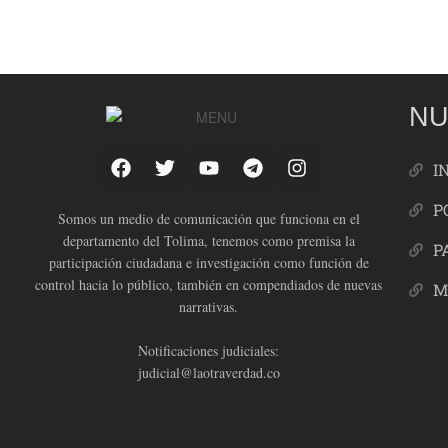
NU
I
P
Somos un medio de comunicación que funciona en el
departamento del Tolima, tenemos como premisa la
P
participación ciudadana e investigación como función de
control hacia lo público, también en compendiados de nuevas
M
narrativas.
Notificaciones judiciales:
judicial@laotraverdad.co