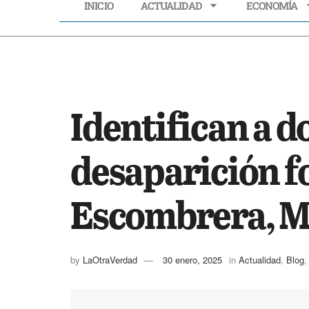
INICIO
ACTUALIDAD
ECONOMÍA
INICIO
ACTUALIDAD
Identifican a d
desaparición f
Escombrera, M
by
LaOtraVerdad
30 enero, 2025
in
Actualidad
,
Blog