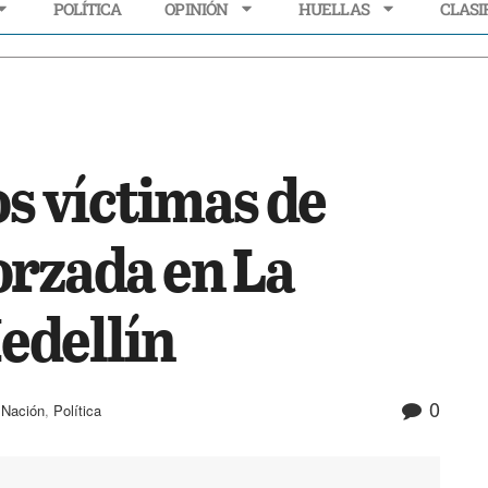
POLÍTICA
OPINIÓN
HUELLAS
CLASI
ECONOMÍA
POLÍTICA
OPINIÓN
HUELLAS
CLASIFI
os víctimas de
orzada en La
edellín
0
,
Nación
,
Política