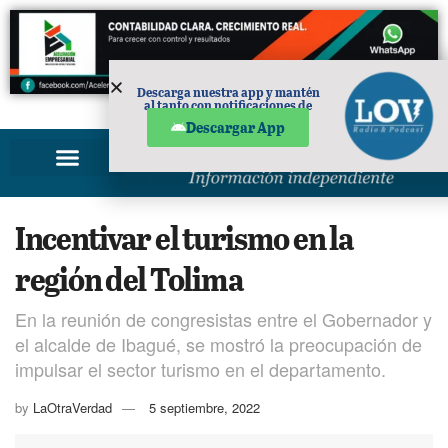
Descarga nuestra app y mantén
al tanto con notificaciones de
PUBLICIDAD
noticias en tu móvil.
Descargar App
Incentivar el turismo en la
región del Tolima
En la reunión de congresistas entre el Gobernador y
el alcalde de Ibagué, se mostró la preocupación de
impulsar el sector turismo en el departamento.
by
LaOtraVerdad
5 septiembre, 2022