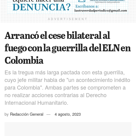
ADVERTISEMENT
Arrancó el cese bilateral al
fuego con la guerrilla del ELN en
Colombia
Es la tregua más larga pactada con esta guerrilla,
cuyo jefe militar habla de "un acontecimiento inédito
para Colombia". Ambas partes se comprometen a
no realizar acciones contrarias al Derecho
Internacional Humanitario.
by
Redacción General
4 agosto, 2023