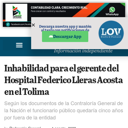
Descarga nuestra app y mantén
al tanto con notificaciones de
PUBLICIDAD
noticias en tu móvil.
Descargar App
Inhabilidad para el gerente del
Hospital Federico Lleras Acosta
en el Tolima
Según los documentos de la Contraloría General de
la Nación el funcionario público quedaría cinco años
por fuera de la entidad