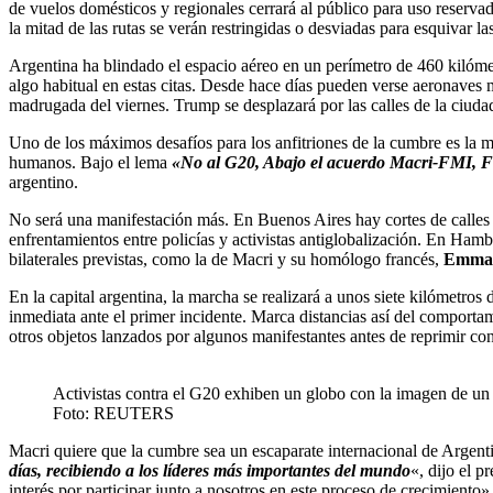
de vuelos domésticos y regionales cerrará al público para uso reservad
la mitad de las rutas se verán restringidas o desviadas para esquivar l
Argentina ha blindado el espacio aéreo en un perímetro de 460 kilóme
algo habitual en estas citas. Desde hace días pueden verse aeronaves mi
madrugada del viernes. Trump se desplazará por las calles de la ciud
Uno de los máximos desafíos para los anfitriones de la cumbre es la
humanos. Bajo el lema
«No al G20, Abajo el acuerdo Macri-FMI, Fu
argentino.
No será una manifestación más. En Buenos Aires hay cortes de calles d
enfrentamientos entre policías y activistas antiglobalización. En Hamb
bilaterales previstas, como la de Macri y su homólogo francés,
Emman
En la capital argentina, la marcha se realizará a unos siete kilómetro
inmediata ante el primer incidente. Marca distancias así del comportami
otros objetos lanzados por algunos manifestantes antes de reprimir co
Activistas contra el G20 exhiben un globo con la imagen de un
Foto: REUTERS
Macri quiere que la cumbre sea un escaparate internacional de Argentin
días, recibiendo a los líderes más importantes del mundo
«, dijo el 
interés por participar junto a nosotros en este proceso de crecimiento