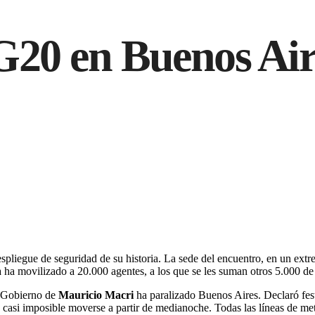
IDAD
ECONOMÍA
POLÍTICA
OPINIÓN
HUELLAS
CLASIFICADOS
G20 en Buenos Aire
pliegue de seguridad de su historia. La sede del encuentro, en un extrem
na ha movilizado a 20.000 agentes, a los que se les suman otros 5.000 de 
l Gobierno de
Mauricio Macri
ha paralizado Buenos Aires. Declaró festi
 casi imposible moverse a partir de medianoche. Todas las líneas de me