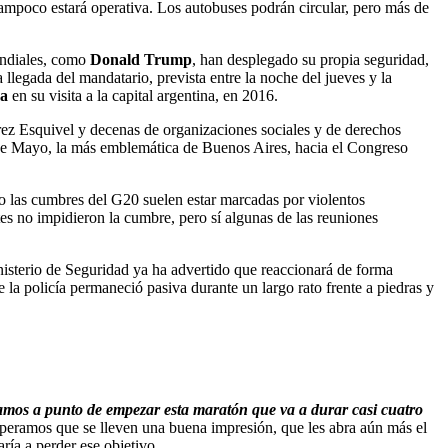
 tampoco estará operativa. Los autobuses podrán circular, pero más de
undiales, como
Donald Trump
, han desplegado su propia seguridad,
 llegada del mandatario, prevista entre la noche del jueves y la
a
en su visita a la capital argentina, en 2016.
ez Esquivel y decenas de organizaciones sociales y de derechos
e Mayo, la más emblemática de Buenos Aires, hacia el Congreso
ro las cumbres del G20 suelen estar marcadas por violentos
tes no impidieron la cumbre, pero sí algunas de las reuniones
Ministerio de Seguridad ya ha advertido que reaccionará de forma
e la policía permaneció pasiva durante un largo rato frente a piedras y
amos a punto de empezar esta maratón que va a durar casi cuatro
Esperamos que se lleven una buena impresión, que les abra aún más el
ría a perder ese objetivo.