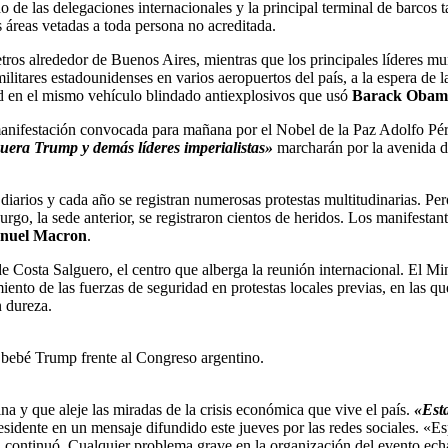
o de las delegaciones internacionales y la principal terminal de barcos
as áreas vetadas a toda persona no acreditada.
tros alrededor de Buenos Aires, mientras que los principales líderes m
litares estadounidenses en varios aeropuertos del país, a la espera de la
ad en el mismo vehículo blindado antiexplosivos que usó
Barack Obam
 manifestación convocada para mañana por el Nobel de la Paz Adolfo Pér
era Trump y demás líderes imperialistas»
marcharán por la avenida d
iarios y cada año se registran numerosas protestas multitudinarias. Pe
urgo, la sede anterior, se registraron cientos de heridos. Los manifestan
uel Macron
.
s de Costa Salguero, el centro que alberga la reunión internacional. El 
ento de las fuerzas de seguridad en protestas locales previas, en las qu
n dureza.
 bebé Trump frente al Congreso argentino.
a y que aleje las miradas de la crisis económica que vive el país.
«Est
presidente en un mensaje difundido este jueves por las redes sociales. «
», continuó. Cualquier problema grave en la organización del evento echa