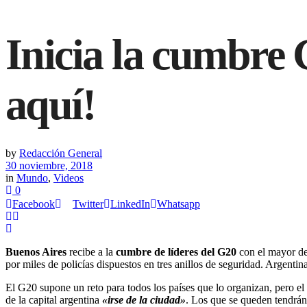
INICIO
ACTUAL
Inicia la cumbre 
aquí!
by
Redacción General
30 noviembre, 2018
in
Mundo
,
Videos
0
Facebook
Twitter
LinkedIn
Whatsapp
Buenos Aires
recibe a la
cumbre de líderes del G20
con el mayor des
por miles de policías dispuestos en tres anillos de seguridad. Argenti
El G20 supone un reto para todos los países que lo organizan, pero e
de la capital argentina
«irse de la ciudad»
. Los que se queden tendrán