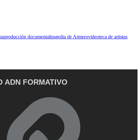
ma
producción documental
tragedia de Armero
videoteca de artistas
 ADN FORMATIVO