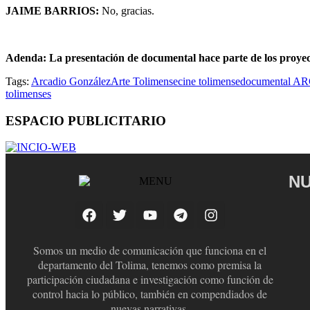
JAIME BARRIOS:
No, gracias.
Adenda: La presentación de documental hace parte de los proyecto
Tags:
Arcadio González
Arte Tolimense
cine tolimense
documental A
tolimenses
ESPACIO PUBLICITARIO
NU
Somos un medio de comunicación que funciona en el
departamento del Tolima, tenemos como premisa la
participación ciudadana e investigación como función de
control hacia lo público, también en compendiados de
nuevas narrativas.