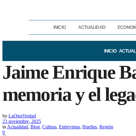
INICIO
ACTUALIDAD
ECONOM
INICIO
ACTUAL
Jaime Enrique Ba
memoria y el leg
by
LaOtraVerdad
23 noviembre, 2025
in
Actualidad
,
Blog
,
Cultura
,
Entrevistas
,
Huellas
,
Región
0