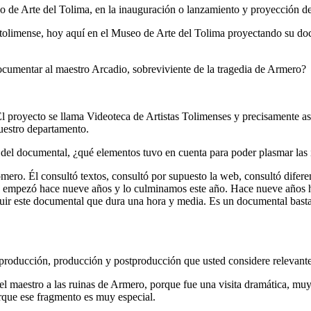
useo de Arte del Tolima, en la inauguración o lanzamiento y proyecci
 tolimense, hoy aquí en el Museo de Arte del Tolima proyectando su d
cumentar al maestro Arcadio, sobreviviente de la tragedia de Armero?
proyecto se llama Videoteca de Artistas Tolimenses y precisamente aspi
nuestro departamento.
 del documental, ¿qué elementos tuvo en cuenta para poder plasmar las 
mero. Él consultó textos, consultó por supuesto la web, consultó difer
ue empezó hace nueve años y lo culminamos este año. Hace nueve años 
luir este documental que dura una hora y media. Es un documental basta
eproducción, producción y postproducción que usted considere relevante
 maestro a las ruinas de Armero, porque fue una visita dramática, muy 
rque ese fragmento es muy especial.