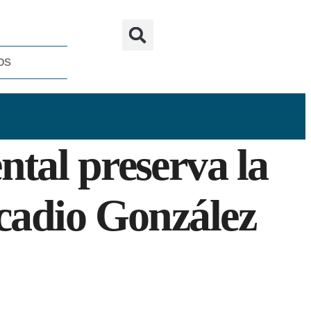
OS
tal preserva la
rcadio González