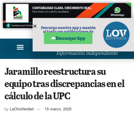
Descarga nuestra app y mantén
al tanto con notificaciones de
PUBLICIDAD
noticias en tu móvil.
Descargar App
Jaramillo reestructura su
equipo tras discrepancias en el
cálculo de la UPC
by
LaOtraVerdad
15 marzo, 2025