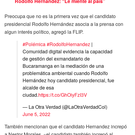
Rodolfo Hernandez: “Le miente al país”
Preocupa que no es la primera vez que el candidato
presidencial Rodolfo Hernández asocia a la prensa con
algun interés político, agregó la FLIP.
#Polémica
#RodolfoHernandez
|
Comunidad digital evidencia la capacidad
de gestión del exmandatario de
Bucaramanga en la mediación de una
problemática ambiental cuando Rodolfo
Hernández hoy candidato presidencial, fue
alcalde de esa
ciudad.
https://t.co/GhOiyFzI3V
— La Otra Verdad (@LaOtraVerdadCol)
June 5, 2022
También mencionan que el candidato Hernandez increpó
a Nestor Morales, «el candidato también increpó al