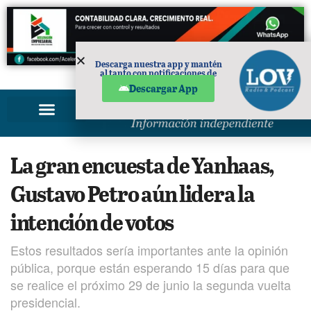
Descarga nuestra app y mantén
al tanto con notificaciones de
PUBLICIDAD
noticias en tu móvil.
Descargar App
La gran encuesta de Yanhaas,
Gustavo Petro aún lidera la
intención de votos
Estos resultados sería importantes ante la opinión
pública, porque están esperando 15 días para que
se realice el próximo 29 de junio la segunda vuelta
presidencial.