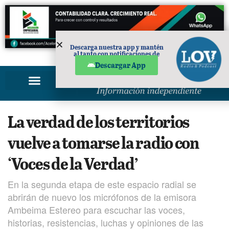
Descarga nuestra app y mantén
al tanto con notificaciones de
PUBLICIDAD
noticias en tu móvil.
Descargar App
La verdad de los territorios
vuelve a tomarse la radio con
‘Voces de la Verdad’
En la segunda etapa de este espacio radial se
abrirán de nuevo los micrófonos de la emisora
Ambeima Estereo para escuchar las voces,
historias, resistencias, luchas y opiniones de las