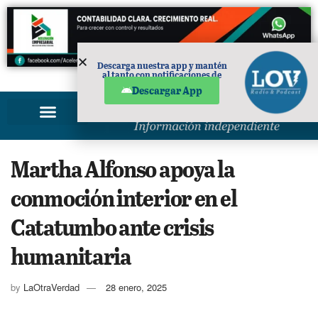
Descarga nuestra app y mantén
al tanto con notificaciones de
PUBLICIDAD
noticias en tu móvil.
Descargar App
Martha Alfonso apoya la
conmoción interior en el
Catatumbo ante crisis
humanitaria
by
LaOtraVerdad
28 enero, 2025