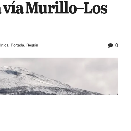
 vía Murillo–Los
0
lítica
,
Portada
,
Región