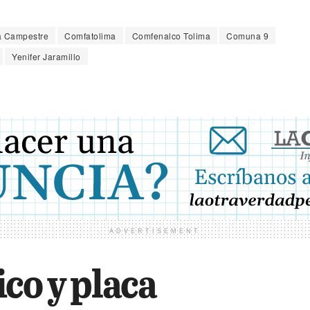
a Campestre
Comfatolima
Comfenalco Tolima
Comuna 9
Yenifer Jaramillo
ADVERTISEMENT
co y placa