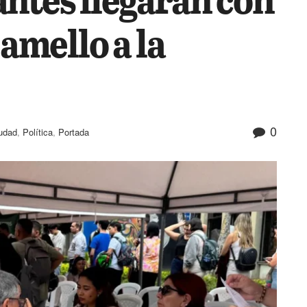
Camello a la
0
udad
,
Política
,
Portada