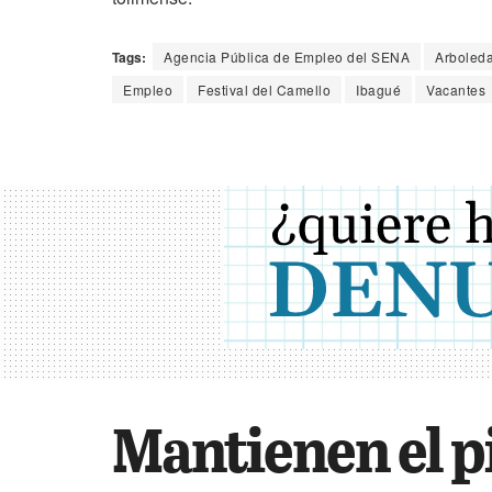
Tags:
Agencia Pública de Empleo del SENA
Arboled
Empleo
Festival del Camello
Ibagué
Vacantes
Mantienen el pi