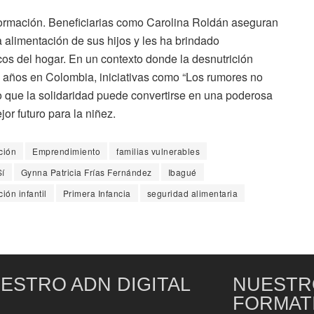
sformación. Beneficiarias como Carolina Roldán aseguran
 alimentación de sus hijos y les ha brindado
cos del hogar. En un contexto donde la desnutrición
o años en Colombia, iniciativas como “Los rumores no
o que la solidaridad puede convertirse en una poderosa
or futuro para la niñez.
ción
Emprendimiento
familias vulnerables
Sí
Gynna Patricia Frías Fernández
Ibagué
ción infantil
Primera Infancia
seguridad alimentaria
ESTRO ADN DIGITAL
NUESTR
FORMAT