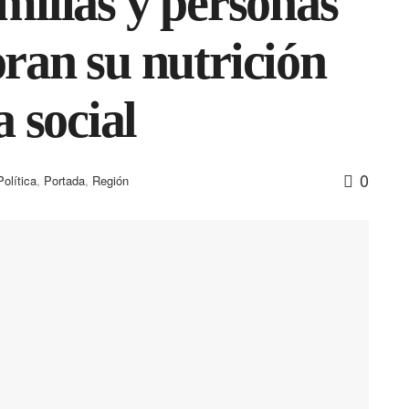
milias y personas
ran su nutrición
a social
0
Política
,
Portada
,
Región