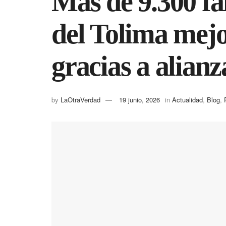
Más de 9.300 fa
del Tolima mejo
gracias a alianz
by
LaOtraVerdad
19 junio, 2026
in
Actualidad
,
Blog
,