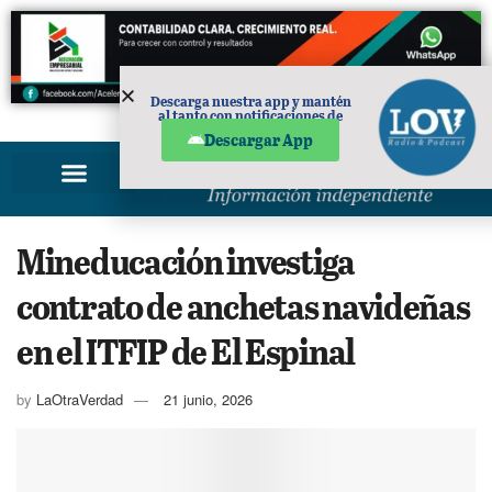
Descarga nuestra app y mantén
al tanto con notificaciones de
PUBLICIDAD
noticias en tu móvil.
Descargar App
Mineducación investiga
contrato de anchetas navideñas
en el ITFIP de El Espinal
by
LaOtraVerdad
21 junio, 2026