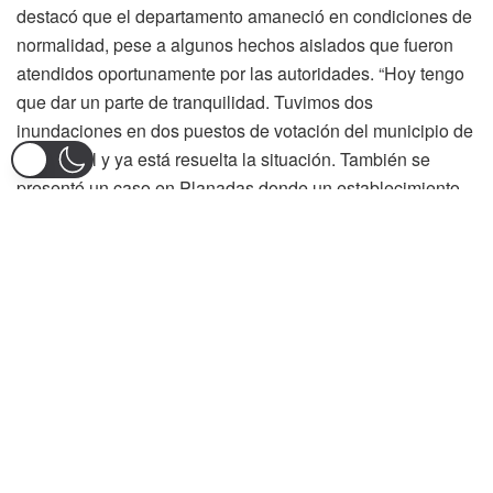
destacó que el departamento amaneció en condiciones de
normalidad, pese a algunos hechos aislados que fueron
atendidos oportunamente por las autoridades. “Hoy tengo
que dar un parte de tranquilidad. Tuvimos dos
inundaciones en dos puestos de votación del municipio de
El Espinal y ya está resuelta la situación. También se
presentó un caso en Planadas donde un establecimiento
no acataba la ley seca, fue intervenido por las autoridades
y todo está en completa normalidad”, manifestó.
La mandataria seccional resaltó además los recientes
resultados operacionales obtenidos por la Fuerza Pública
contra estructuras armadas ilegales que delinquen en el
sur del departamento. Entre ellos mencionó la captura de
alias “El Tío”, alias “Popeye” y alias “Marlon”, considerados
actores clave en actividades criminales que afectaban la
seguridad de varios municipios tolimenses.