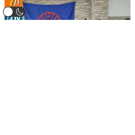
Eduardo Gómez Triana, representante del pueblo gitano
en el departamento del Tolima, relata cómo su linaje migró
desde Europa hasta llegar a Venezuela y posteriormente a