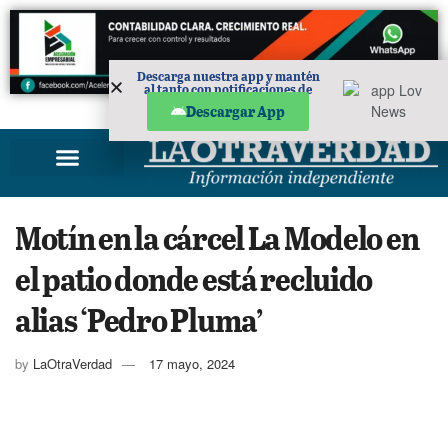
Descarga nuestra app y mantén
al tanto con notificaciones de
noticias en tu móvil.
PUBLICIDAD
Descargar App
Motín en la cárcel La Modelo en
el patio donde está recluido
alias ‘Pedro Pluma’
by
LaOtraVerdad
17 mayo, 2024