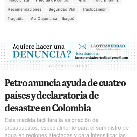
Recomendaciones
Seguridad Víal
Tractocamión
Tragedia
Vía Cajamarca – Ibagué
ADVERTISEMENT
Petro anuncia ayuda de cuatro
países y declaratoria de
desastre en Colombia
Esta medida facilitará la asignación de
presupuestos, especialmente para el suministro de
agua en regiones afectadas y para intensificar las