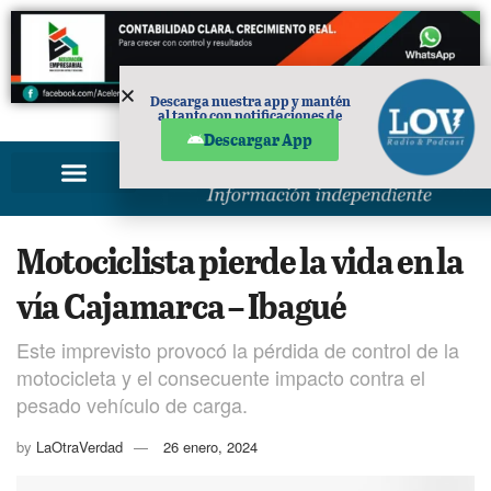
Descarga nuestra app y mantén
al tanto con notificaciones de
PUBLICIDAD
noticias en tu móvil.
Descargar App
Motociclista pierde la vida en la
vía Cajamarca – Ibagué
Este imprevisto provocó la pérdida de control de la
motocicleta y el consecuente impacto contra el
pesado vehículo de carga.
by
LaOtraVerdad
26 enero, 2024