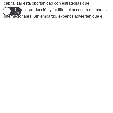
capitalizar esta oportunidad con estrategias que
fortalezcan la producción y faciliten el acceso a mercados
internacionales. Sin embargo, expertos advierten que el
país debe mejorar su infraestructura logística y simplificar
sus procesos aduaneros para garantizar una respuesta
eficiente a la demanda creciente.
La ministra de Agricultura, Martha Carvajalino, resaltó la
importancia de fomentar un modelo de producción
sostenible que permita aprovechar este escenario sin caer
en prácticas extractivistas. «Nuestro reto es garantizar un
crecimiento equilibrado que beneficie a los productores sin
comprometer los recursos naturales», afirmó la funcionaria.
En contraste, las medidas proteccionistas de Estados
Unidos han generado incertidumbre en el comercio
internacional, ya que México y Canadá han anunciado
posibles represalias arancelarias. En este contexto,