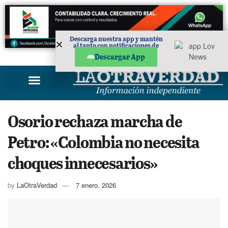
Descarga nuestra app y mantén
al tanto con notificaciones de
noticias en tu móvil.
PUBLICIDAD
Descargar App
Osorio rechaza marcha de
Petro: «Colombia no necesita
choques innecesarios»
by
LaOtraVerdad
7 enero, 2026