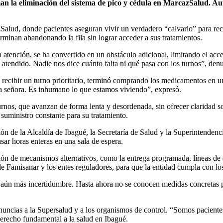
n la eliminación del sistema de pico y cédula en MarcazSalud. Aut
Salud, donde pacientes aseguran vivir un verdadero “calvario” para rec
rminan abandonando la fila sin lograr acceder a sus tratamientos.
 la atención, se ha convertido en un obstáculo adicional, limitando el a
o atendido. Nadie nos dice cuánto falta ni qué pasa con los turnos”, de
 recibir un turno prioritario, terminó comprando los medicamentos en 
otra señora. Es inhumano lo que estamos viviendo”, expresó.
urnos, que avanzan de forma lenta y desordenada, sin ofrecer claridad s
uministro constante para su tratamiento.
ión de la Alcaldía de Ibagué, la Secretaría de Salud y la Superintendenc
asar horas enteras en una sala de espera.
ón de mecanismos alternativos, como la entrega programada, líneas de do
 de Famisanar y los entes reguladores, para que la entidad cumpla con l
aún más incertidumbre. Hasta ahora no se conocen medidas concretas par
denuncias a la Supersalud y a los organismos de control. “Somos pacient
derecho fundamental a la salud en Ibagué.