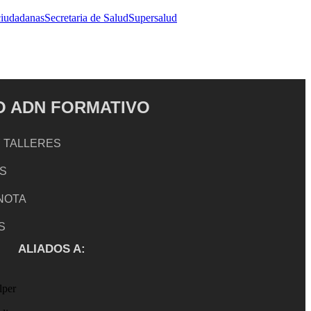
ciudadanas
Secretaria de Salud
Supersalud
 ADN FORMATIVO
 TALLERES
S
 NOTA
S
ALIADOS A: