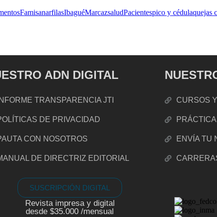
mentos
Famisanar
filas
Ibagué
Marcazsalud
Pacientes
pico y cédula
quejas 
ESTRO ADN DIGITAL
NUESTRO
INFORME TRANSPARENCIA JTI
CURSOS Y
POLÍTICAS DE PRIVACIDAD
PRÁCTICA
PAUTA CON NOSOTROS
ENVÍA TU
MANUAL DE DIRECTRIZ EDITORIAL
CARRERA
SUSCRIPCIÓN DIGITAL
Revista impresa y digital
desde $35.000 /mensual