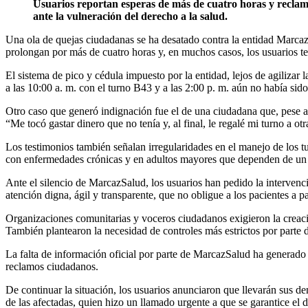
Usuarios reportan esperas de más de cuatro horas y reclama
ante la vulneración del derecho a la salud.
Una ola de quejas ciudadanas se ha desatado contra la entidad Marcaz
prolongan por más de cuatro horas y, en muchos casos, los usuarios te
El sistema de pico y cédula impuesto por la entidad, lejos de agilizar
a las 10:00 a. m. con el turno B43 y a las 2:00 p. m. aún no había sid
Otro caso que generó indignación fue el de una ciudadana que, pese a
“Me tocó gastar dinero que no tenía y, al final, le regalé mi turno a 
Los testimonios también señalan irregularidades en el manejo de los t
con enfermedades crónicas y en adultos mayores que dependen de un s
Ante el silencio de MarcazSalud, los usuarios han pedido la intervenc
atención digna, ágil y transparente, que no obligue a los pacientes a p
Organizaciones comunitarias y voceros ciudadanos exigieron la creaci
También plantearon la necesidad de controles más estrictos por parte
La falta de información oficial por parte de MarcazSalud ha generado 
reclamos ciudadanos.
De continuar la situación, los usuarios anunciaron que llevarán sus 
de las afectadas, quien hizo un llamado urgente a que se garantice el 