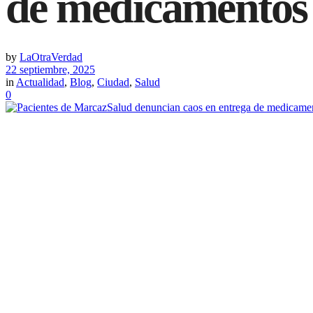
de medicamentos
by
LaOtraVerdad
22 septiembre, 2025
in
Actualidad
,
Blog
,
Ciudad
,
Salud
0