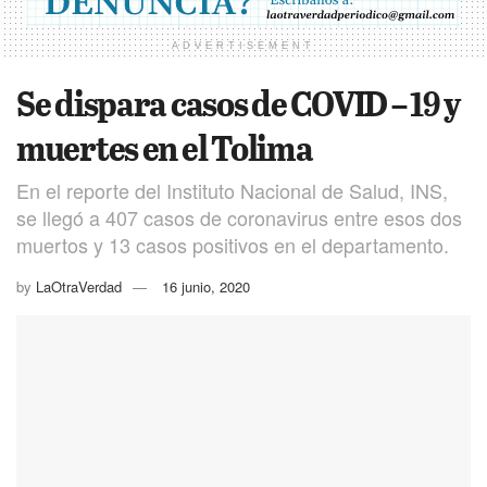
ADVERTISEMENT
Se dispara casos de COVID – 19 y
muertes en el Tolima
En el reporte del Instituto Nacional de Salud, INS,
se llegó a 407 casos de coronavirus entre esos dos
muertos y 13 casos positivos en el departamento.
by
LaOtraVerdad
16 junio, 2020