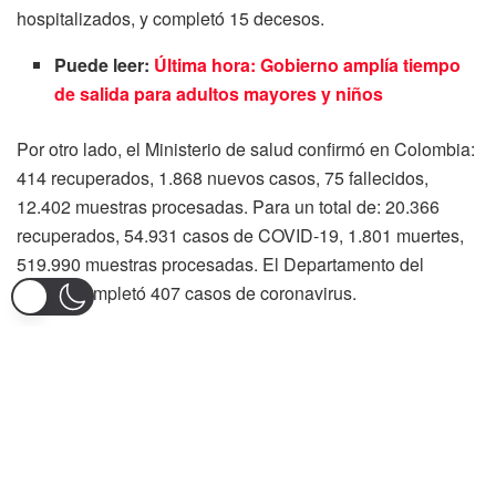
hospitalizados, y completó 15 decesos.
Puede leer:
Última hora: Gobierno amplía tiempo
de salida para adultos mayores y niños
Por otro lado, el Ministerio de salud confirmó en Colombia:
414 recuperados, 1.868 nuevos casos, 75 fallecidos,
12.402 muestras procesadas. Para un total de: 20.366
recuperados, 54.931 casos de COVID-19, 1.801 muertes,
519.990 muestras procesadas. El Departamento del
Tolima completó 407 casos de coronavirus.
No hay que olvidar que para el lunes festivo se
confirmaron diez casos distribuidos por El Espinal con
seis, Ibagué con dos, un caso en Chaparral y una más en
San Antonio; estas dos últimas son las dos nuevas
municipalidades que se sumaron a los territorios con covid
– 19 para así llegar a 18 en total para el departamento del