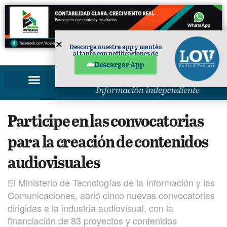
Descarga nuestra app y mantén
al tanto con notificaciones de
PUBLICIDAD
noticias en tu móvil.
Descargar App
Participe en las convocatorias
para la creación de contenidos
audiovisuales
El Ministerio de Tecnologías de la Información y las
Comunicaciones, abrió cinco nuevas convocatorias
dirigidas a la industria audiovisual, con la
financiación de 83 proyectos y contenidos