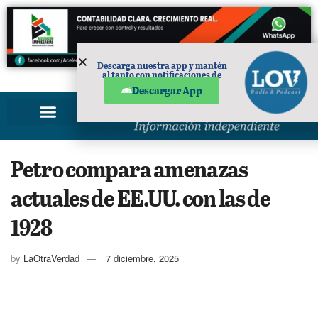
Descarga nuestra app y mantén
al tanto con notificaciones de
PUBLICIDAD
noticias en tu móvil.
Descargar App
Petro compara amenazas
actuales de EE.UU. con las de
1928
by
LaOtraVerdad
7 diciembre, 2025