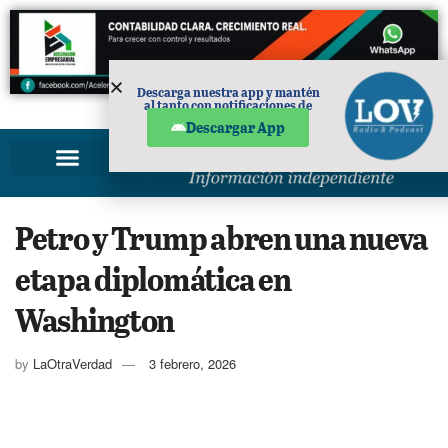
Descarga nuestra app y mantén
al tanto con notificaciones de
PUBLICIDAD
noticias en tu móvil.
Descargar App
Petro y Trump abren una nueva
etapa diplomática en
Washington
by
LaOtraVerdad
3 febrero, 2026