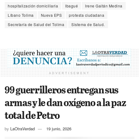
hospitalización domiciliaria
Ibagué
Irene Gaitán Medina
Líbano Tolima
Nueva EPS
protesta ciudadana
Secretaría de Salud del Tolima
Sistema de Salud.
ADVERTISEMENT
99 guerrilleros entregan sus
armas y le dan oxígeno a la paz
total de Petro
by
LaOtraVerdad
19 junio, 2026