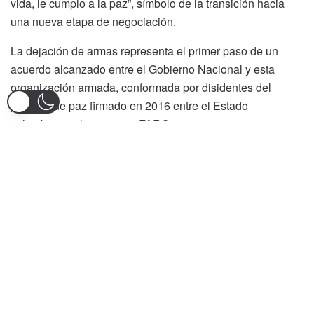
vida, le cumplo a la paz”, símbolo de la transición hacia
una nueva etapa de negociación.
La dejación de armas representa el primer paso de un
acuerdo alcanzado entre el Gobierno Nacional y esta
organización armada, conformada por disidentes del
proceso de paz firmado en 2016 entre el Estado
colombiano y las extintas FARC.
Tras la entrega del armamento, los integrantes de la CNEB
serán trasladados a una zona de ubicación temporal
donde permanecerán durante diez meses. Allí continuarán
las conversaciones orientadas a definir su eventual
desarme definitivo y las condiciones jurídicas para su
reincorporación.
Para el Ejecutivo, este avance constituye uno de los
resultados más significativos alcanzados hasta ahora
dentro de la política de negociación con grupos armados