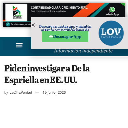
Descarga nuestra app y mantén
al tanto con notificaciones de
PUBLICIDAD
noticias en tu móvil.
Descargar App
Piden investigar a De la
Espriella en EE. UU.
by
LaOtraVerdad
19 junio, 2026