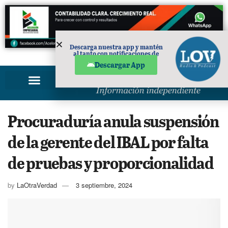
Descarga nuestra app y mantén
al tanto con notificaciones de
PUBLICIDAD
noticias en tu móvil.
Descargar App
Procuraduría anula suspensión
de la gerente del IBAL por falta
de pruebas y proporcionalidad
by
LaOtraVerdad
3 septiembre, 2024