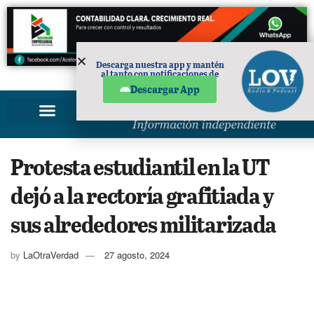
Descarga nuestra app y mantén
al tanto con notificaciones de
PUBLICIDAD
noticias en tu móvil.
Descargar App
Protesta estudiantil en la UT
dejó a la rectoría grafitiada y
sus alrededores militarizada
by
LaOtraVerdad
27 agosto, 2024