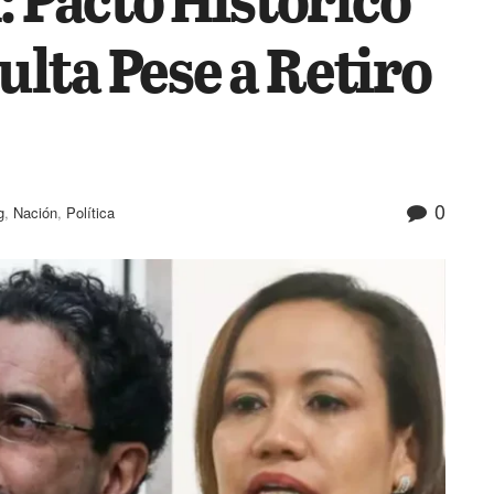
lta Pese a Retiro
0
g
,
Nación
,
Política