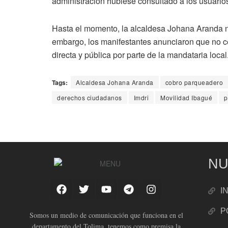
administración hubiese consultado a los usuario
Hasta el momento, la alcaldesa Johana Aranda no
embargo, los manifestantes anunciaron que no c
directa y pública por parte de la mandataria local
Tags:
Alcaldesa Johana Aranda
cobro parqueadero
derechos ciudadanos
Imdri
Movilidad Ibagué
p
NU
I
P
Somos un medio de comunicación que funciona en el
departamento del Tolima, tenemos como premisa la