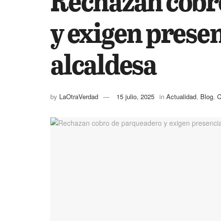
Rechazan cobr
y exigen presen
alcaldesa
by
LaOtraVerdad
15 julio, 2025
in
Actualidad
,
Blog
,
C