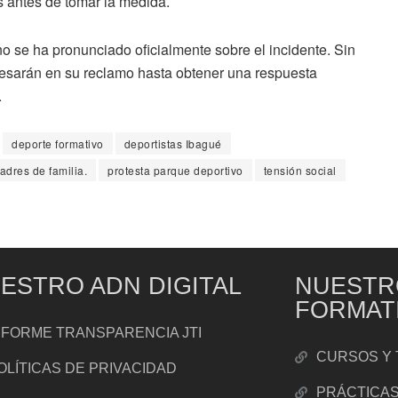
s antes de tomar la medida.
 se ha pronunciado oficialmente sobre el incidente. Sin
esarán en su reclamo hasta obtener una respuesta
.
deporte formativo
deportistas Ibagué
adres de familia.
protesta parque deportivo
tensión social
ESTRO ADN DIGITAL
NUESTR
FORMAT
NFORME TRANSPARENCIA JTI
CURSOS Y 
OLÍTICAS DE PRIVACIDAD
PRÁCTICA