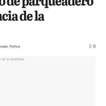
o de parqueadero
cia de la
0
iudad
,
Política