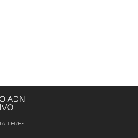
O ADN
IVO
TALLERES
S