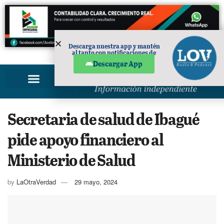
Descarga nuestra app y mantén
al tanto con notificaciones de
PUBLICIDAD
noticias en tu móvil.
Descargar App
Secretaria de salud de Ibagué
pide apoyo financiero al
Ministerio de Salud
by
LaOtraVerdad
29 mayo, 2024