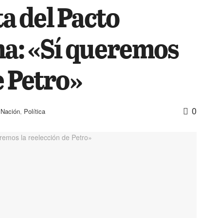
a del Pacto
ma: «Sí queremos
e Petro»
0
,
Nación
,
Política