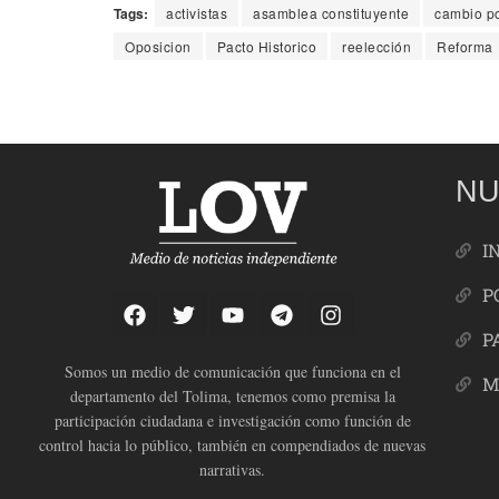
Tags:
activistas
asamblea constituyente
cambio po
Oposicion
Pacto Historico
reelección
Reforma
NU
I
P
P
Somos un medio de comunicación que funciona en el
M
departamento del Tolima, tenemos como premisa la
participación ciudadana e investigación como función de
control hacia lo público, también en compendiados de nuevas
narrativas.