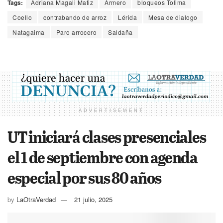
Tags:
Adriana Magali Matiz
Armero
bloqueos Tolima
Coello
contrabando de arroz
Lérida
Mesa de dialogo
Natagaima
Paro arrocero
Saldaña
ADVERTISEMENT
UT iniciará clases presenciales
el 1 de septiembre con agenda
especial por sus 80 años
by
LaOtraVerdad
21 julio, 2025