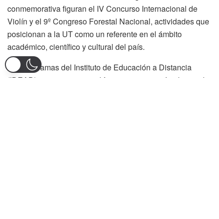
conmemorativa figuran el IV Concurso Internacional de
Violín y el 9º Congreso Forestal Nacional, actividades que
posicionan a la UT como un referente en el ámbito
académico, científico y cultural del país.
Los programas del Instituto de Educación a Distancia
(IDEAD) no presentan modificaciones: iniciarán clases el 2
de agosto y finalizarán el 30 de noviembre, según lo
previsto inicialmente por el Consejo Académico.
En cuanto a matrículas, los estudiantes antiguos del
IDEAD podrán realizar el proceso del 16 al 31 de julio.
Para los programas presenciales, las matrículas estarán
habilitadas del 1 al 22 de agosto. Los nuevos estudiantes
del primer listado podrán matricularse del 16 de julio al 1
de agosto, y los del segundo listado del 12 al 22 de
agosto.