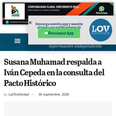
Descarga nuestra app y mantén
al tanto con notificaciones de
PUBLICIDAD
noticias en tu móvil.
Descargar App
Susana Muhamad respalda a
Iván Cepeda en la consulta del
Pacto Histórico
by
LaOtraVerdad
30 septiembre, 2025