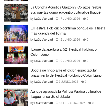
La Concha Acústica Garzón y Collazos reabre
sus puertas como epicentro cultural de Ibagué
by
LaOtraVerdad
17 JUNIO, 2026
0
El Festival Folclórico confirma por qué es la fiesta
más querida del Tolima
by
LaOtraVerdad
12 JUNIO, 2026
0
Ibagué da apertura al 52° Festival Folclórico
Colombiano
by
LaOtraVerdad
10 JUNIO, 2026
0
Bogotá se rindió ante el folclor: espectacular
lanzamiento del Festival Folclórico Colombiano
by
LaOtraVerdad
3 JUNIO, 2026
0
Aunque aprobada la Política Pública cultural de
Ibagué, sí se dio el debate
by
LaOtraVerdad
18 FEBRERO, 2026
0