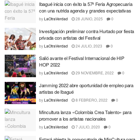
Ibagué inicia con éxito la 57ª Feria Agropecuaria
con una nutrida agenda y grandes expectativas
by
LaOtraVerdad
28 JUNIO, 2025
0
Investigación preliminar contra Hurtado por fiesta
privada con artistas del Festival
by
LaOtraVerdad
24 JULIO, 2023
0
Salió avante el Festival Internacional de HIP
HOP 2022
by
LaOtraVerdad
29 NOVIEMBRE, 2022
0
Jamming 2022 abre oportunidad de empleo para
artistas de Ibagué
by
LaOtraVerdad
8 FEBRERO, 2022
0
Mincultura lanza «Colombia Crea Talento» para
promover a los artistas nacionales
by
LaOtraVerdad
7 JULIO, 2020
0
Estará abierta la convocatoria de MinCultura para