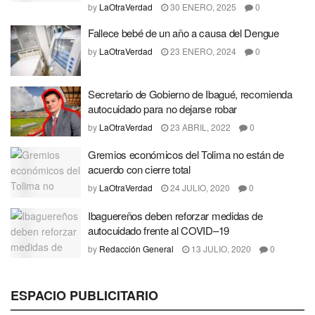
by
LaOtraVerdad
30 ENERO, 2025
0
Fallece bebé de un año a causa del Dengue
by
LaOtraVerdad
23 ENERO, 2024
0
Secretario de Gobierno de Ibagué, recomienda
autocuidado para no dejarse robar
by
LaOtraVerdad
23 ABRIL, 2022
0
Gremios económicos del Tolima no están de
acuerdo con cierre total
by
LaOtraVerdad
24 JULIO, 2020
0
Ibaguereños deben reforzar medidas de
autocuidado frente al COVID–19
by
Redacción General
13 JULIO, 2020
0
ESPACIO PUBLICITARIO