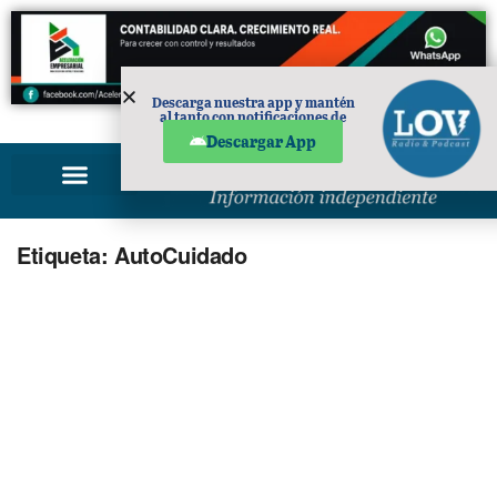
Descarga nuestra app y mantén
al tanto con notificaciones de
PUBLICIDAD
noticias en tu móvil.
Descargar App
Etiqueta:
AutoCuidado