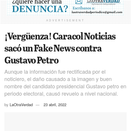
ADVERTISEMENT
¡Vergüenza! Caracol Noticias
sacó un Fake News contra
Gustavo Petro
Aunque la información fue rectificada por el
noticiero, el daño causado a la imagen y buen
nombre del candidato presidencial Gustavo petro en
periodo electoral, causó revuelo a nivel nacional.
by
LaOtraVerdad
23 abril, 2022